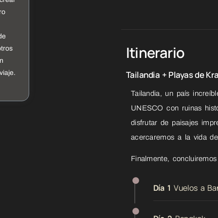
ro
de
Itinerario
tros
n
Tailandia + Playas de Kr
iaje.
Tailandia, un país increí
UNESCO con ruinas histó
disfrutar de paisajes imp
acercaremos a la vida d
Finalmente, concluiremos
Día 1
Vuelos a Ba