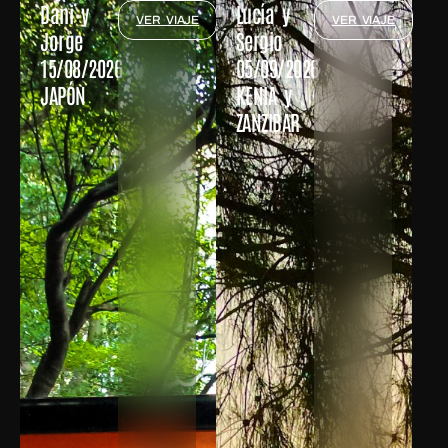
Dani y
Lucía y
VER VIAJE
VER VIAJE
Jorge
Sergio
15/08/2026
05/09/2026
JAPÓN
KENIA y
ZANZIBAR