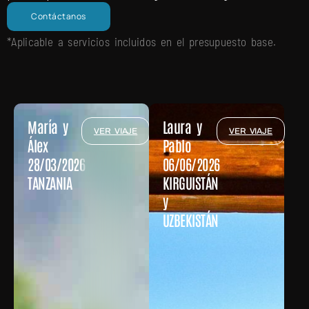
Contáctanos
*Aplicable a servicios incluidos en el presupuesto base.
María y
Laura y
VER VIAJE
VER VIAJE
Álex
Pablo
28/03/2026
06/06/2026
TANZANIA
KIRGUISTÁN
y
UZBEKISTÁN