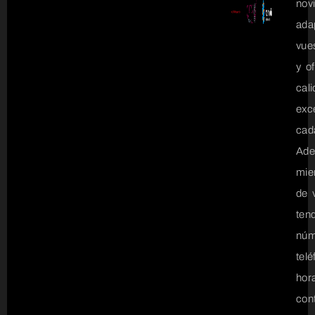
nov
ada
vue
y o
cal
exc
cad
Ad
mie
de v
ten
núm
tel
hor
con