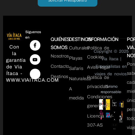
Solicitar Presupuesto
Síguenos
en
QUIÉNES
DESTINOS
INFORMACIÓN
PO
SOMOS
VIA
Con
Culturales
Política de
Copyright © 2025
la
NO
Nosotros
Cookies
Playas
Vía Ítaca |
garantía
Por
Contacto
de Vía
Especialistas en
Aviso legal
Safaris
Ítaca -
sab
viajes de novios.
Destinos
Política de
Naturaleza
WWW.VIAITACA.COM
cad
Turismo
privacidad
A
mie
responsable:
Condiciones
medida
úni
generales
per
Licencia AV-
tod
307-AS
via